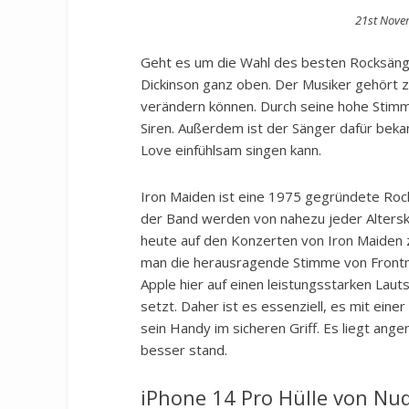
Posted
21st Nove
on
Geht es um die Wahl des besten Rocksänge
Dickinson ganz oben. Der Musiker gehört z
verändern können. Durch seine hohe Stimm
Siren. Außerdem ist der Sänger dafür beka
Love einfühlsam singen kann.
Iron Maiden ist eine 1975 gegründete Rockb
der Band werden von nahezu jeder Alterskl
heute auf den Konzerten von Iron Maiden 
man die herausragende Stimme von Frontm
Apple hier auf einen leistungsstarken Lau
setzt. Daher ist es essenziell, es mit ein
sein Handy im sicheren Griff. Es liegt ang
besser stand.
iPhone 14 Pro Hülle von Nu