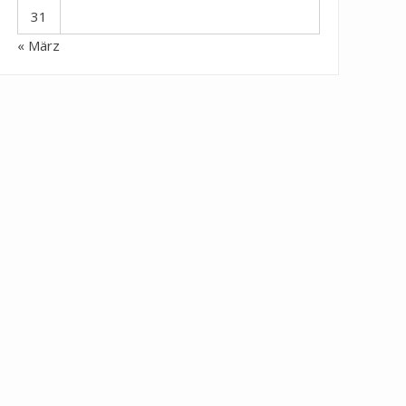
31
« März