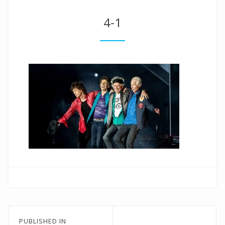
4-1
Beitragsnavigation
PUBLISHED IN