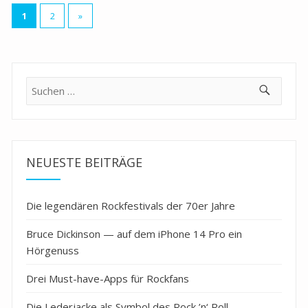
Seitennummerierung
1
2
»
der
Beiträge
Suche
nach:
NEUESTE BEITRÄGE
Die legendären Rockfestivals der 70er Jahre
Bruce Dickinson — auf dem iPhone 14 Pro ein
Hörgenuss
Drei Must-have-Apps für Rockfans
Die Lederjacke als Symbol des Rock ’n‘ Roll