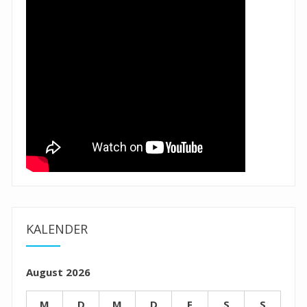
KALENDER
August 2026
M
D
M
D
F
S
S