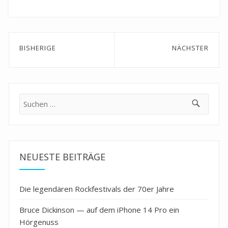
Beitragsnavigation
BISHERIGE
NÄCHSTER
Previous
Next
post:
post:
Suche
nach:
NEUESTE BEITRÄGE
Die legendären Rockfestivals der 70er Jahre
Bruce Dickinson — auf dem iPhone 14 Pro ein
Hörgenuss