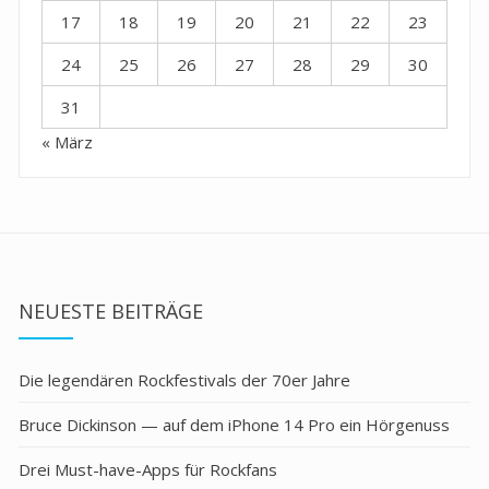
17
18
19
20
21
22
23
24
25
26
27
28
29
30
31
« März
NEUESTE BEITRÄGE
Die legendären Rockfestivals der 70er Jahre
Bruce Dickinson — auf dem iPhone 14 Pro ein Hörgenuss
Drei Must-have-Apps für Rockfans