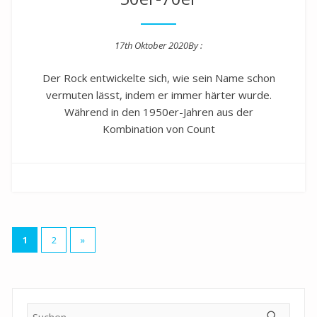
17th Oktober 2020
By :
Posted on
Der Rock entwickelte sich, wie sein Name schon
vermuten lässt, indem er immer härter wurde.
Während in den 1950er-Jahren aus der
Kombination von Count
Seitennummerierung
1
2
»
der
Beiträge
Suche